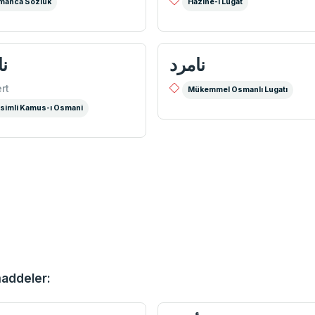
manca Sözlük
Hazine-i Lûgat
نامرد
نا
rt
Mükemmel Osmanlı Lugatı
simli Kamus-ı Osmani
maddeler: