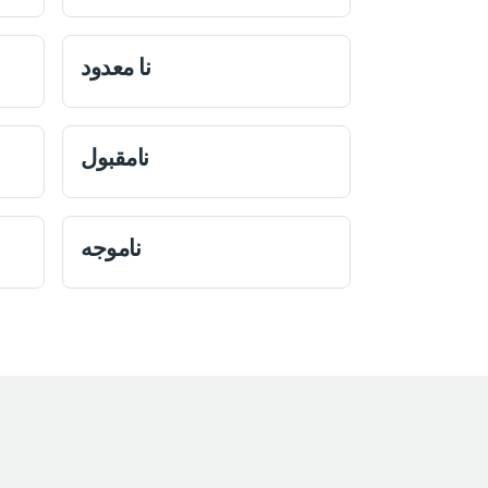
نا معدود
نامقبول
ناموجه