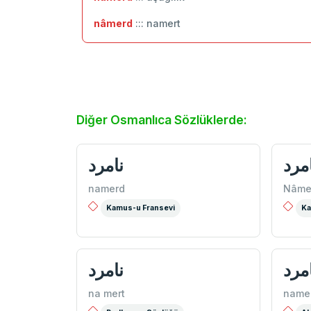
nâmerd
::: namert
Diğer Osmanlıca Sözlüklerde:
مرد
نامرد
namerd
Nâme
Kamus-u Fransevi
Ka
مرد
نامرد
na mert
name