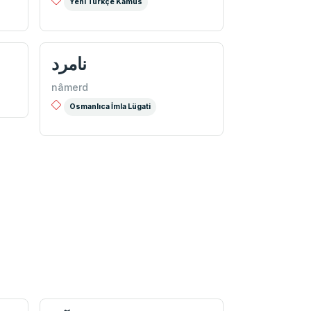
Yeni Türkçe Kamus
نامرد
nâmerd
Osmanlıca İmla Lügati