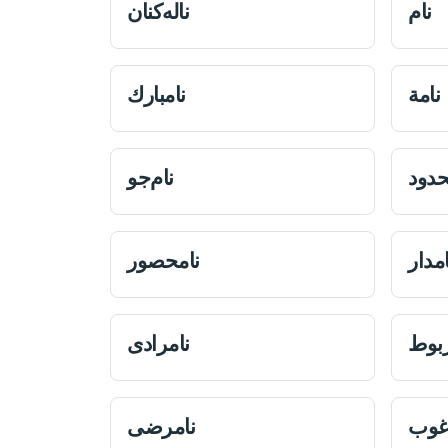
نام
ناله‌كنان
نامة
نامبارك
حدود
نام‌جو
امدار
نامحصور
ربوط
نامرادی
غوب
نامرضی