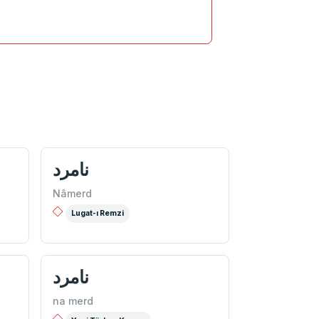
نامرد
Nâmerd
Lugat-ı Remzi
نامرد
na merd