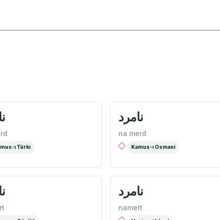
نامرد
نا
rd
na merd
mus-ı Türki
Kamus-ı Osmani
نامرد
نا
rt
namert