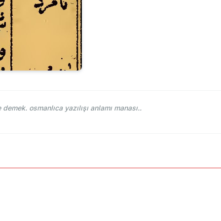
li Müntehab-ı Lugat-ı Osmaniye - نامرد ne demek. osmanlıca yazılışı anlamı manası..