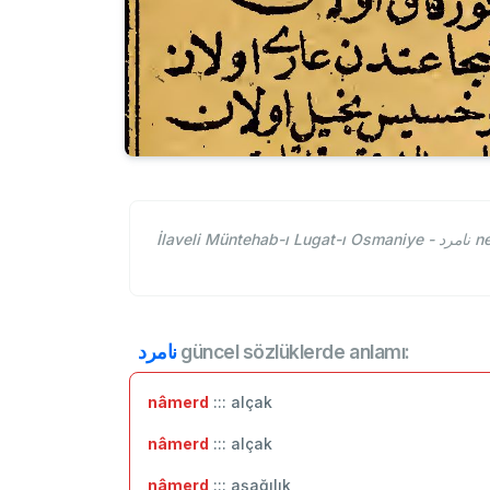
İlave
نامرد
güncel sözlüklerde anlamı:
nâmerd
::: alçak
nâmerd
::: ‬alçak
nâmerd
::: aşağılık