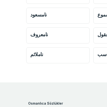
موع
نامسعود
عقول
نامعروف
اسب
ناملائم
Osmanlıca Sözlükler