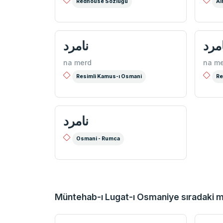
Redhouse Sözlüğü
Al
مرد
نامرد
na merd
na me
Resimli Kamus-ı Osmani
Re
نامرد
Osmani - Rumca
Müntehab-ı Lugat-ı Osmaniye sıradaki 