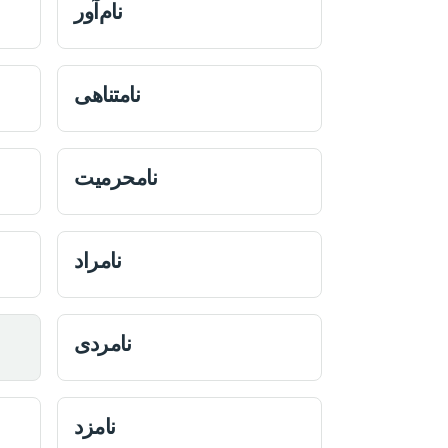
نام‌آور
نامتناهی
نامحرميت
نامراد
نامردی
نامزد