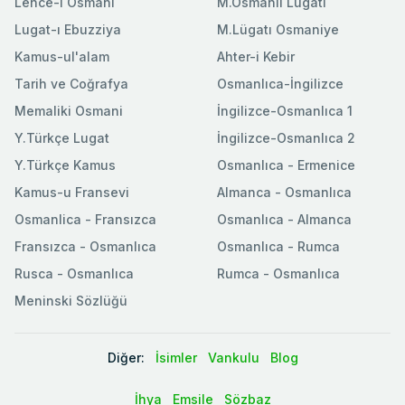
Lehce-i Osmani
M.Osmanlı Lugatı
Lugat-ı Ebuzziya
M.Lügatı Osmaniye
Kamus-ul'alam
Ahter-i Kebir
Tarih ve Coğrafya
Osmanlıca-İngilizce
Memaliki Osmani
İngilizce-Osmanlıca 1
Y.Türkçe Lugat
İngilizce-Osmanlıca 2
Y.Türkçe Kamus
Osmanlıca - Ermenice
Kamus-u Fransevi
Almanca - Osmanlıca
Osmanlica - Fransızca
Osmanlıca - Almanca
Fransızca - Osmanlıca
Osmanlıca - Rumca
Rusca - Osmanlıca
Rumca - Osmanlıca
Meninski Sözlüğü
Diğer:
İsimler
Vankulu
Blog
İhya
Emsile
Sözbaz