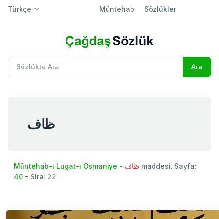
Türkçe
Müntehab
Sözlükler
ظاف
Müntehab-ı Lugat-ı Osmaniye
-
ظاف
maddesi. Sayfa:
40
- Sira:
22