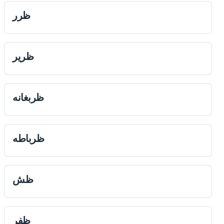
ظرر
ظرير
ظربغانه
ظرباطه
ظش
ظفر