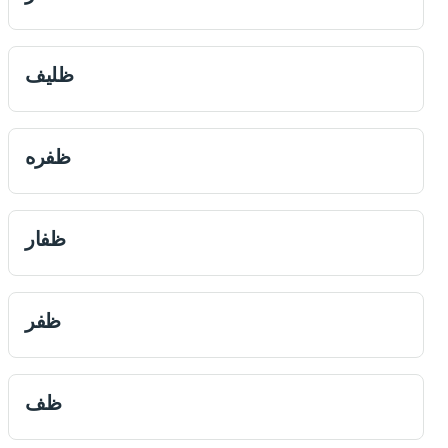
ظلیف
ظفره
ظفار
ظفر
ظف