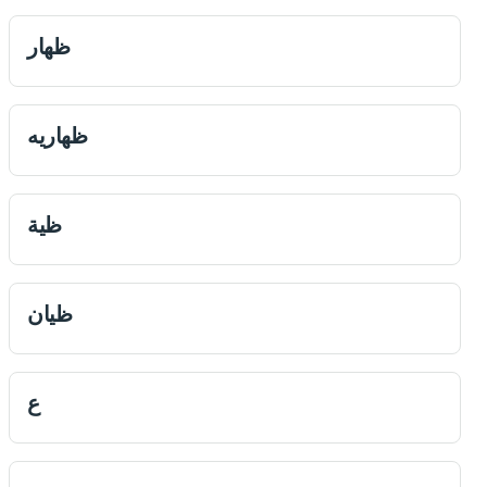
ظهار
ظهاريه
ظیة
ظيان
ع