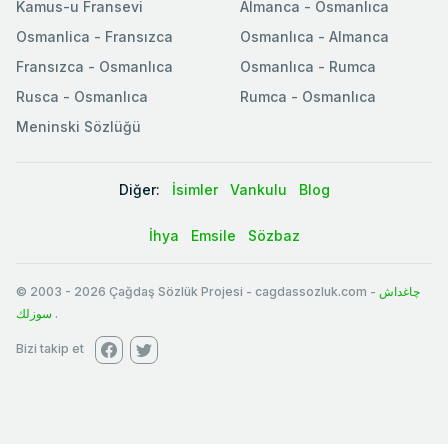
Kamus-u Fransevi
Almanca - Osmanlıca
Osmanlica - Fransızca
Osmanlıca - Almanca
Fransızca - Osmanlıca
Osmanlıca - Rumca
Rusca - Osmanlıca
Rumca - Osmanlıca
Meninski Sözlüğü
Diğer:
İsimler
Vankulu
Blog
İhya
Emsile
Sözbaz
© 2003
-
2026
Çağdaş Sözlük Projesi - cagdassozluk.com -
چاغداش
سوزلك
.
Bizi takip et