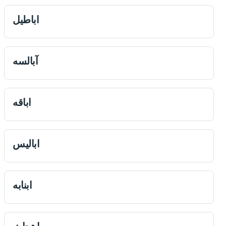
اباطيل
آبالسه
اباقه
ابالیس
ابنابه