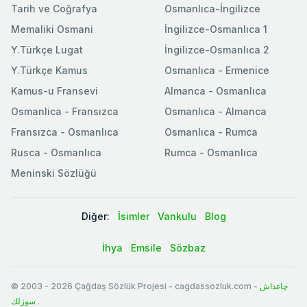
Tarih ve Coğrafya
Osmanlıca-İngilizce
Memaliki Osmani
İngilizce-Osmanlıca 1
Y.Türkçe Lugat
İngilizce-Osmanlıca 2
Y.Türkçe Kamus
Osmanlıca - Ermenice
Kamus-u Fransevi
Almanca - Osmanlıca
Osmanlica - Fransızca
Osmanlıca - Almanca
Fransızca - Osmanlıca
Osmanlıca - Rumca
Rusca - Osmanlıca
Rumca - Osmanlıca
Meninski Sözlüğü
Diğer:
İsimler
Vankulu
Blog
İhya
Emsile
Sözbaz
© 2003
-
2026
Çağdaş Sözlük Projesi - cagdassozluk.com -
چاغداش
سوزلك
.