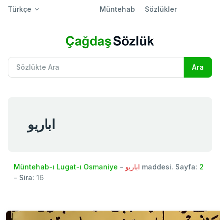
Türkçe
Müntehab
Sözlükler
اباريو
Müntehab-ı Lugat-ı Osmaniye
-
اباريو
maddesi. Sayfa:
2
- Sira:
16